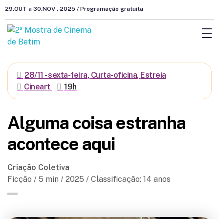
29.OUT a 30.NOV . 2025 / Programação gratuita
28/11 - sexta-feira
,
Curta-oficina
,
Estreia
Cineart
19h
Alguma coisa estranha
acontece aqui
Criação Coletiva
Ficção / 5
min /
2025 /
Classificação: 14 anos