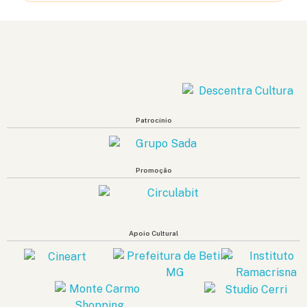
Patrocínio
Promoção
Apoio Cultural