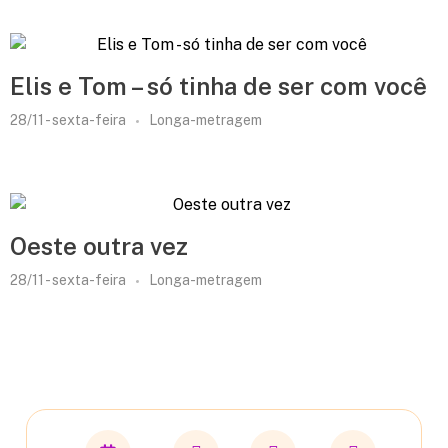
Elis e Tom – só tinha de ser com você
28/11 - sexta-feira
Longa-metragem
Oeste outra vez
28/11 - sexta-feira
Longa-metragem