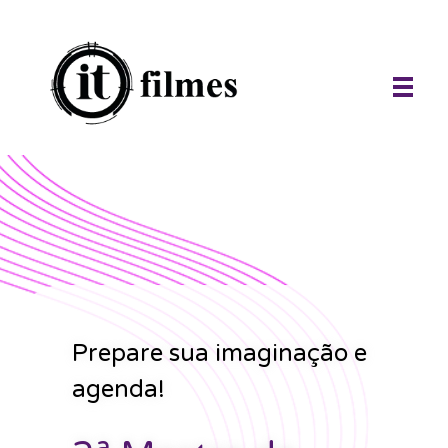
IT Filmes
imagens e sons ao seu alcance, infinitamente.
Prepare sua imaginação e
agenda!