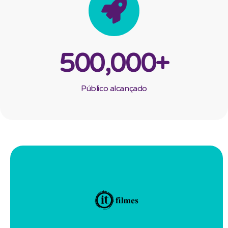
500,000
+
Público alcançado
IT Filmes
imagens e sons ao seu alcance, infinitamente.