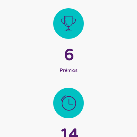
6
Prêmios
14