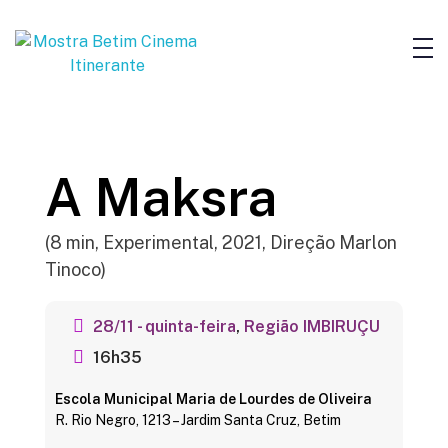
A
A Maksra
M
a
(8 min, Experimental, 2021, Direção Marlon
k
Tinoco)
s
r
28/11 - quinta-feira
,
Região IMBIRUÇU
a
16h35
Escola Municipal Maria de Lourdes de Oliveira
R. Rio Negro, 1213 – Jardim Santa Cruz, Betim