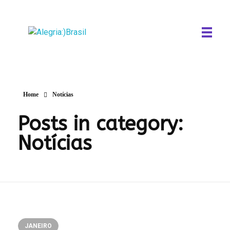
A
legria Brasil
estrelando Maria Alcina
Home
Notícias
Posts in category:
Notícias
JANEIRO