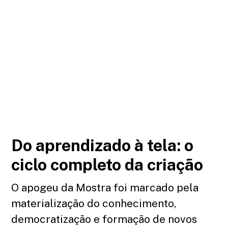
Essa ocupação estratégica garantiu a Mostra
uma experiência viva que pulsou nos bairros,
nas escolas e nas instituições, democratizando
o acesso ao fazer cinema e garantindo salas
cheias de um público que agora se reconhece
na tela.
Do aprendizado à tela: o
ciclo completo da criação
O apogeu da Mostra foi marcado pela
materialização do conhecimento,
democratização e formação de novos