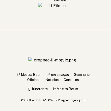
2º Mostra de Cinema de Betim - 2025
Cinema pra todos
2ª Mostra Betim
Programação
Seminário
Oficinas
Notícias
Contatos
Itinerante
1ª Mostra Betim
29.OUT a 30.NOV . 2025 / Programação gratuita