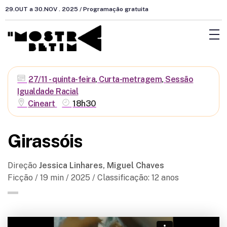
29.OUT a 30.NOV . 2025 / Programação gratuita
27/11 - quinta-feira
,
Curta-metragem
,
Sessão
Igualdade Racial
Cineart
18h30
Girassóis
Direção
Jessica Linhares, Miguel Chaves
Ficção / 19
min /
2025 /
Classificação: 12 anos