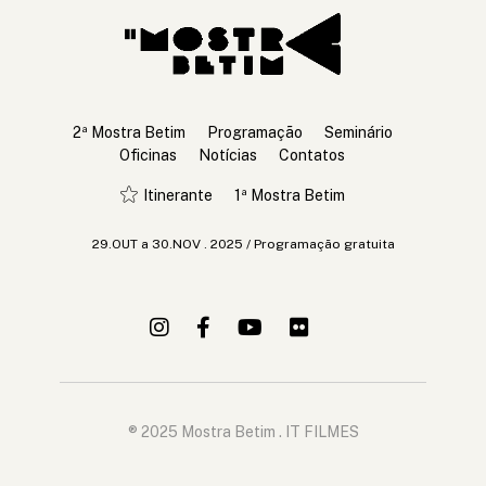
2º Mostra de Cinema de Betim - 2025
Cinema pra todos
2ª Mostra Betim
Programação
Seminário
Oficinas
Notícias
Contatos
Itinerante
1ª Mostra Betim
29.OUT a 30.NOV . 2025 / Programação gratuita
® 2025 Mostra Betim . IT FILMES