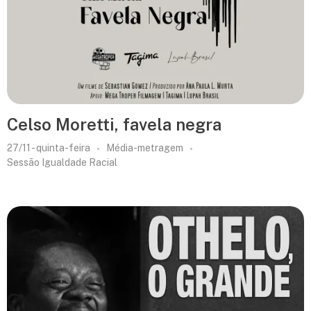
Celso Moretti, favela negra
27/11 - quinta-feira
Média-metragem
Sessão Igualdade Racial