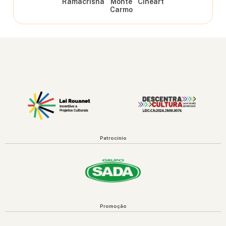
Ramacrisna
Monte
Cineart
Carmo
Patrocínio
Promoção