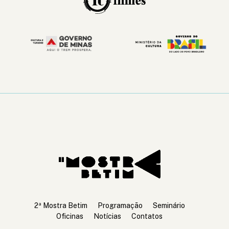
2º Mostra de Cinema de Betim - 2025
Cinema pra todos
2ª Mostra Betim
Programação
Seminário
Oficinas
Notícias
Contatos