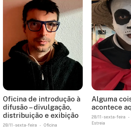
Oficina de introdução à
Alguma coi
difusão – divulgação,
acontece a
distribuição e exibição
28/11 - sexta-feira
Estreia
28/11 - sexta-feira
Oficina