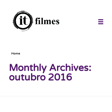
IT Filmes
imagens e sons ao seu alcance, infinitamente.
Home
Monthly Archives:
outubro 2016