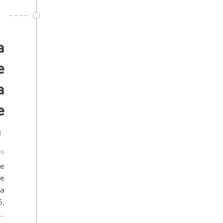
a
e
a
e
m
as
de
ue
ma
5,
..