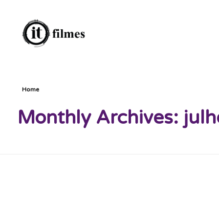
IT Filmes
imagens e sons ao seu alcance, infinitamente.
Home
Monthly Archives: jul