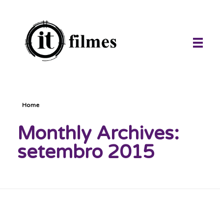
IT Filmes
imagens e sons ao seu alcance, infinitamente.
Home
Monthly Archives:
setembro 2015