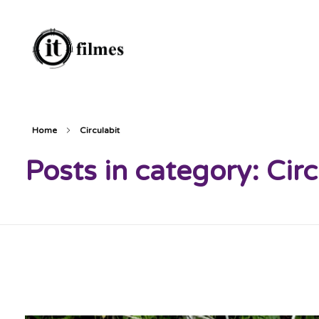
IT Filmes
imagens e sons ao seu alcance, infinitamente.
Home
Circulabit
Posts in category: Circ