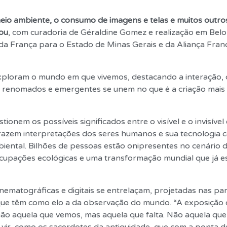
 meio ambiente, o consumo de imagens e telas e muitos outro
ou
, com curadoria de Géraldine Gomez e realização em Bel
a França para o Estado de Minas Gerais e da Aliança Fran
 exploram o mundo em que vivemos, destacando a interação, 
stas renomados e emergentes se unem no que é a criação mais
nem os possíveis significados entre o visível e o invisível
 trazem interpretações dos seres humanos e sua tecnologia
ntal. Bilhões de pessoas estão onipresentes no cenário dig
cupações ecológicas e uma transformação mundial que já e
ematográficas e digitais se entrelaçam, projetadas nas par
que têm como elo a da observação do mundo. “A exposição
 aquela que vemos, mas aquela que falta. Não aquela que 