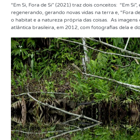
“Em Si, Fora de Si” (2021) traz dois conceitos: “Em Si
regenerando, gerando novas vidas na terra e, “Fora de
o habitat e a natureza própria das coisas. As imagens
atlântica brasileira, em 2012, com fotografias dela e 