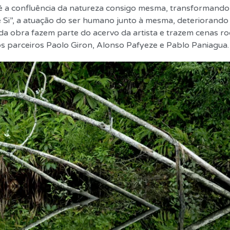
”, é a confluência da natureza consigo mesma, transformando
 Si”, a atuação do ser humano junto à mesma, deteriorando
 da obra fazem parte do acervo da artista e trazem cenas 
dos parceiros Paolo Giron, Alonso Pafyeze e Pablo Paniagua.