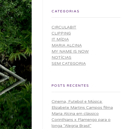
CATEGORIAS
CIRCULABIT
CLIPPING
IT MÍDIA
MARIA ALCINA
MY NAME IS NOW
NOTÍCIAS
SEM CATEGORIA
POSTS RECENTES
Cinema, Futebol e Música:
Elizabete Martins Campos filma
Maria Alcina em clássico
Corinthians x Flamengo para o
longa “Alegria Brasil”