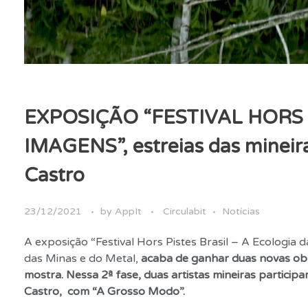
EXPOSIÇÃO “FESTIVAL HORS 
IMAGENS”, estreias das mineir
Castro
23/12/2021
by
AppIt
Circulabit
Notícias
A exposição “Festival Hors Pistes Brasil – A Ecologi
das Minas e do Metal,
acaba de ganhar duas novas obr
mostra. Nessa 2ª fase, duas artistas mineiras participa
Castro, com “A Grosso Modo”.