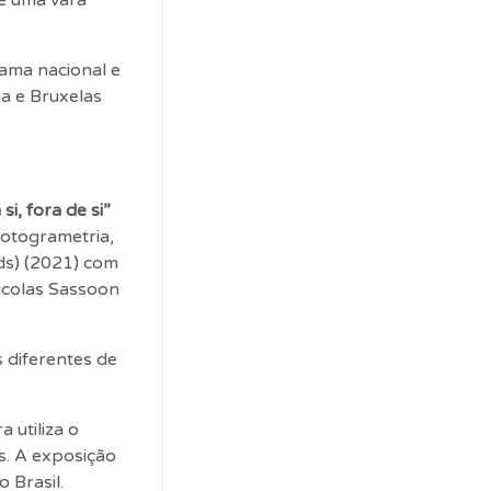
de uma vara
ama nacional e
na e Bruxelas
si, fora de si”
 fotogrametria,
ds) (2021) com
Nicolas Sassoon
 diferentes de
 utiliza o
s. A exposição
 Brasil.