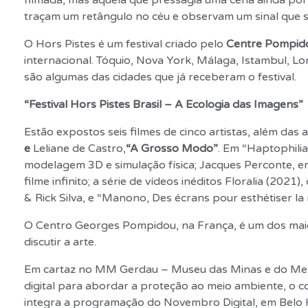
filmada, mas aquela que pressagia uma cena ainda por
traçam um retângulo no céu e observam um sinal que sur
O Hors Pistes é um festival criado pelo
Centre Pompid
internacional. Tóquio, Nova York, Málaga, Istambul, Lo
são algumas das cidades que já receberam o festival.
“Festival Hors Pistes Brasil – A Ecologia das Imagens”
Estão expostos seis filmes de cinco artistas, além das
e
Leliane de Castro,
“A Grosso Modo”
. Em “Haptophilia
modelagem 3D e simulação física; Jacques Perconte, e
filme infinito; a série de vídeos inéditos Floralia (20
& Rick Silva, e “Manono, Des écrans pour esthétiser l
O Centro Georges Pompidou, na França, é um dos maio
discutir a arte.
Em cartaz no MM Gerdau – Museu das Minas e do Metal
digital para abordar a proteção ao meio ambiente, o 
integra a programação do Novembro Digital, em Belo Ho