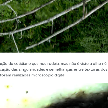
ão do cotidiano que nos rodeia, mas não é visto a olho nú,
icação das singularidades e semelhanças entre texturas dos
 foram realizadas microscópio digital