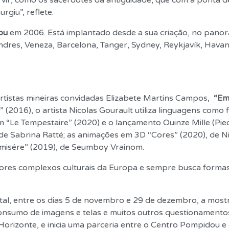
 vir, como os sacerdotes da antiguidade, que com a ponta 
giu”, reflete.
ou
em 2006. Está implantado desde a sua criação, no panor
ndres, Veneza, Barcelona, ​​Tanger, Sydney, Reykjavík, Hava
 artistas mineiras convidadas Elizabete Martins Campos,
“Em 
” (2016), o artista Nicolas Gourault utiliza linguagens como
m “Le Tempestaire” (2020) e o lançamento Ouinze Mille (Pie
21), de Sabrina Ratté; as animações em 3D “Cores” (2020), de 
a misére” (2019), de Seumboy Vrainom.
res complexos culturais da Europa e sempre busca formas
, entre os dias 5 de novembro e 29 de dezembro, a mostra
consumo de imagens e telas e muitos outros questionamento
rizonte, e inicia uma parceria entre o Centro Pompidou e o