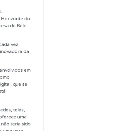
s
o Horizonte do
cesa de Belo
cada vez
 inovadora da
 envolvidos em
 como
ital, que se
stá
edes, telas,
 oferece uma
não teria sido